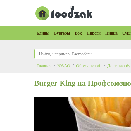
Блины
Бургеры
Вок
Пироги
Пицца
Суш
Главная
ЮЗАО
Обручевский
Доставка бу
Burger King на Профсоюзно