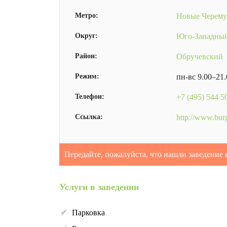
Метро:
Новые Черем
Округ:
Юго-Западны
Район:
Обручевский
Режим:
пн-вс 9.00–21
Телефон:
+7 (495) 544 5
Ссылка:
http://www.bur
Передайте, пожалуйста, что нашли заведение 
Услуги в заведении
Парковка