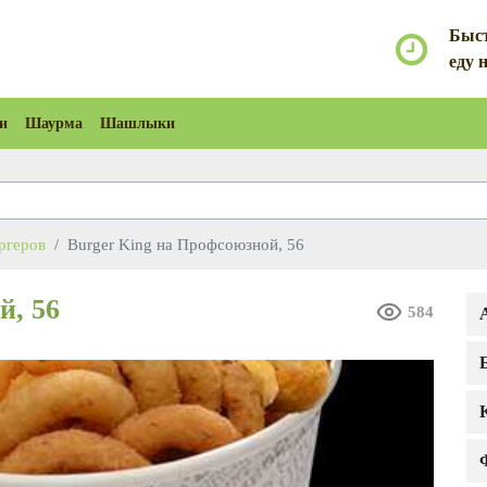
Быст
еду 
и
Шаурма
Шашлыки
ргеров
Burger King на Профсоюзной, 56
й, 56
584