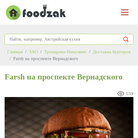
Главная
ЗАО
Тропарево-Никулино
Доставка бургеров
Farsh на проспекте Вернадского
Farsh на проспекте Вернадского
539