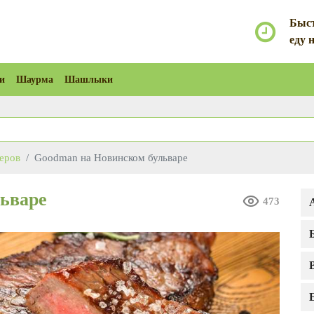
Быст
еду 
и
Шаурма
Шашлыки
геров
Goodman на Новинском бульваре
ьваре
473