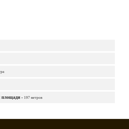
тра
й площади -
197 метров