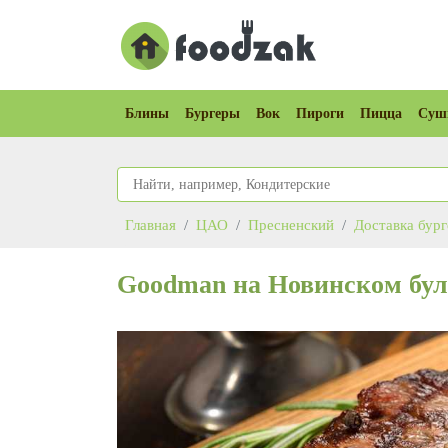
Блины
Бургеры
Вок
Пироги
Пицца
Суш
Главная
ЦАО
Пресненский
Доставка бур
Goodman на Новинском бул