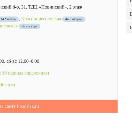
ский б-р, 31, ТДЦ «Новинский», 2 этаж
,
Краснопресненская
,
342 метра
449 метров
илевская
972 метра
00, сб-вс 12.00–0.00
2 10 (единая справочная)
odman.ru
на сайте FoodZak.ru