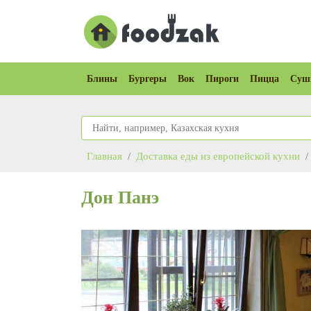
Блины
Бургеры
Вок
Пироги
Пицца
Суш
Главная
Доставка еды из европейской кухни
Дон Панэ