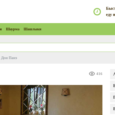
Быст
еду 
и
Шаурма
Шашлыки
Дон Панэ
416