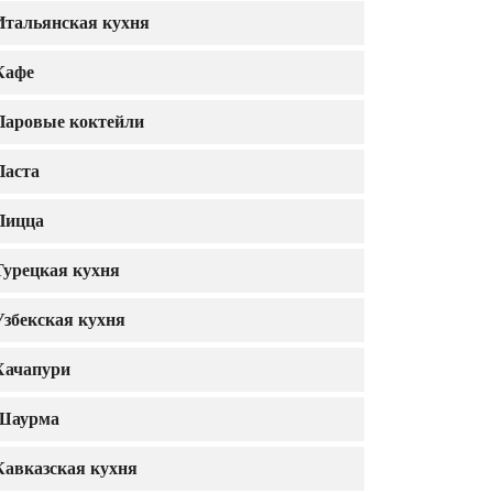
Итальянская кухня
Кафе
Паровые коктейли
Паста
Пицца
Турецкая кухня
Узбекская кухня
Хачапури
Шаурма
Кавказская кухня