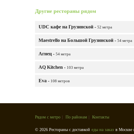
Другие рестораны рядом
UDC кафе на Грузинской -
52 метра
Maestrello на Большой Грузинской -
54 метра
Агнец -
54 метра
AQ Kitchen -
103 метра
Eva -
108 метров
Рядом с метро
|
По районам
|
Контакты
© 2026 Рестораны с доставкой
еды на заказ
в Москве