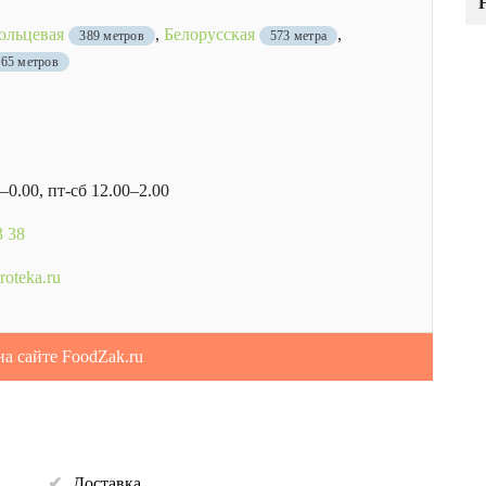
ольцевая
,
Белорусская
,
389 метров
573 метра
665 метров
0–0.00, пт-сб 12.00–2.00
3 38
roteka.ru
на сайте FoodZak.ru
Доставка