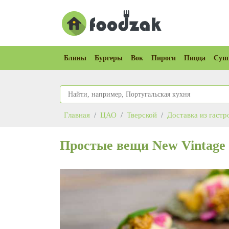
Блины
Бургеры
Вок
Пироги
Пицца
Суш
Главная
ЦАО
Тверской
Доставка из гастр
Простые вещи New Vintage