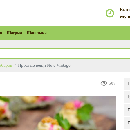
Быст
еду 
и
Шаурма
Шашлыки
обаров
Простые вещи New Vintage
507