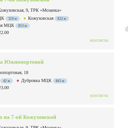
Кожуховская, 9, ТРК «Мозаика»
МЦК
Кожуховская
320 м
822 м
кая МЦК
853 м
22.00
контакты
а Южнопортовой
опортовая, 18
я
Дубровка МЦК
42 м
845 м
23.00
контакты
 на 7-ой Кожуховской
Кожуховская, 9, ТРК «Мозаика»