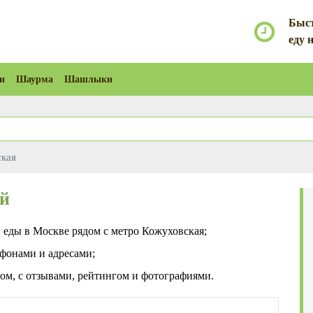
Быст
еду 
и
Шаурма
Шашлыки
кая
ой
й еды в Москве рядом с метро Кожуховская;
фонами и адресами;
дом, с отзывами, рейтингом и фотографиями.