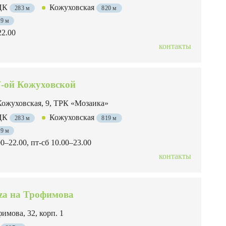
МЦК
Кожуховская
283 м
820 м
29 м
22.00
контакты
 7-ой Кожуховской
Кожуховская, 9, ТРК «Мозаика»
МЦК
Кожуховская
283 м
819 м
29 м
00–22.00, пт-сб 10.00–23.00
контакты
zza на Трофимова
имова, 32, корп. 1