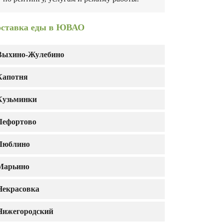
оставка еды в ЮВАО
Выхино-Жулебино
Капотня
Кузьминки
Лефортово
Люблино
Марьино
Некрасовка
Нижегородский