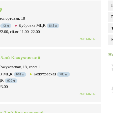
р
опортовая, 18
я
Дубровка МЦК
42 м
845 м
2.00, сб-вс 11.00–22.00
контакты
На
 5-ой Кожуховской
Кожуховская, 18, корп. 1
кая МЦК
Кожуховская
648 м
780 м
МЦК
909 м
23.00
контакты
а 7-ой Кожуховской