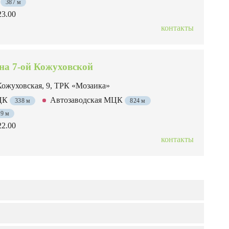
я
387 м
23.00
контакты
 на 7-ой Кожуховской
Кожуховская, 9, ТРК «Мозаика»
МЦК
Автозаводская МЦК
338 м
824 м
49 м
22.00
контакты