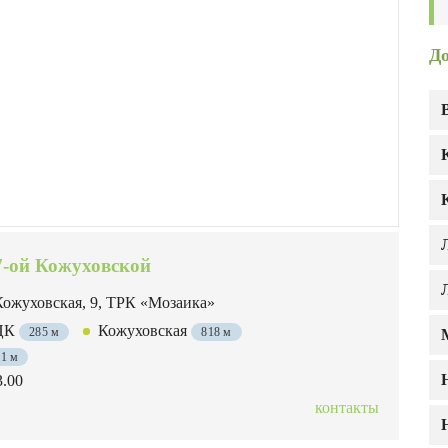
Д
7-ой Кожуховской
Кожуховская, 9, ТРК «Мозаика»
МЦК
Кожуховская
285 м
818 м
31 м
3.00
контакты