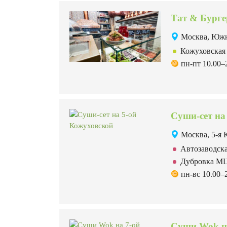
Тат & Бурге
Москва, Южн
Кожуховска
пн-пт 10.00–2
Суши-сет на
Москва, 5-я 
Автозаводс
Дубровка 
пн-вс 10.00–
Суши Wok н