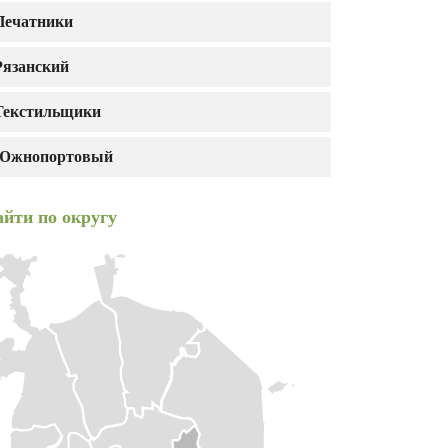
Печатники
Рязанский
Текстильщики
Южнопортовый
йти по округу