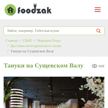
Главная
СВАО
Марьина Роща
Доставка вегетарианского меню
Тануки на Сущевском Валу
Тануки на Сущевском Валу
668