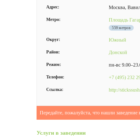
Адрес:
Москва, Вавил
Метро:
Площадь Гаг
559 метров
Округ:
Южный
Район:
Донской
Режим:
пн-вс 9.00–23
Телефон:
+7 (495) 232 2
Ссылка:
http://stickssush
Передайте, пожалуйста, что нашли заведение 
Услуги в заведении