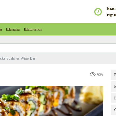
Быст
еду 
и
Шаурма
Шашлыки
icks Sushi & Wine Bar
656