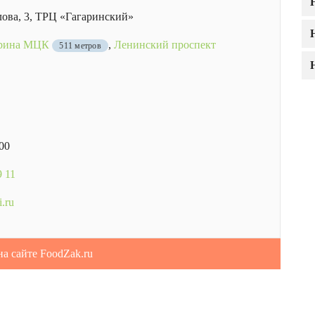
ова, 3, ТРЦ «Гагаринский»
арина МЦК
,
Ленинский проспект
511 метров
.00
9 11
i.ru
на сайте FoodZak.ru