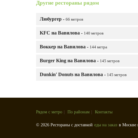
Другие рестораны рядом
Любургер -
66 метров
KFC на Вавилова -
140 метров
Воккер на Вавилова -
144 метра
Burger King на Вавилова -
145 метров
Dunkin' Donuts на Вавилова -
145 метров
Рядом с метро
|
По районам
|
Контакты
© 2026 Рестораны с доставкой
еды на заказ
в Москве