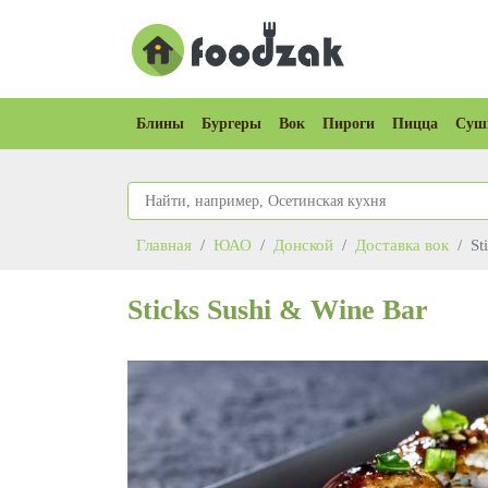
Блины
Бургеры
Вок
Пироги
Пицца
Суш
Главная
ЮАО
Донской
Доставка вок
St
Sticks Sushi & Wine Bar