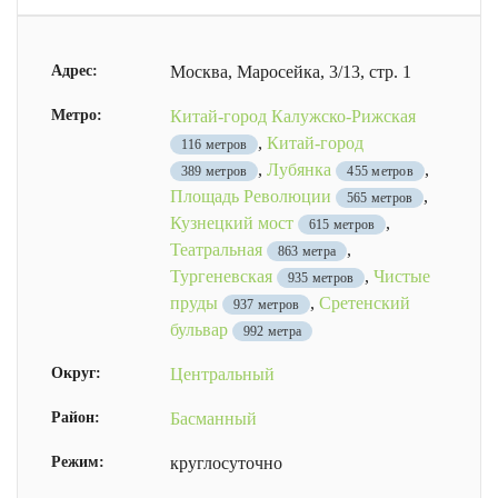
Адрес:
Москва, Маросейка, 3/13, стр. 1
Метро:
Китай-город Калужско-Рижская
,
Китай-город
116 метров
,
Лубянка
,
389 метров
455 метров
Площадь Революции
,
565 метров
Кузнецкий мост
,
615 метров
Театральная
,
863 метра
Тургеневская
,
Чистые
935 метров
пруды
,
Сретенский
937 метров
бульвар
992 метра
Округ:
Центральный
Район:
Басманный
Режим:
круглосуточно