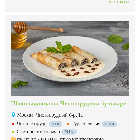
контакты
Шоколадница на Чистопрудном бульваре
Москва, Чистопрудный б-р, 1а
Чистые пруды
Тургеневская
90 м
196 м
Сретенский бульвар
291 м
пн-чт, вс 7.00–0.00, пт-сб круглосуточно