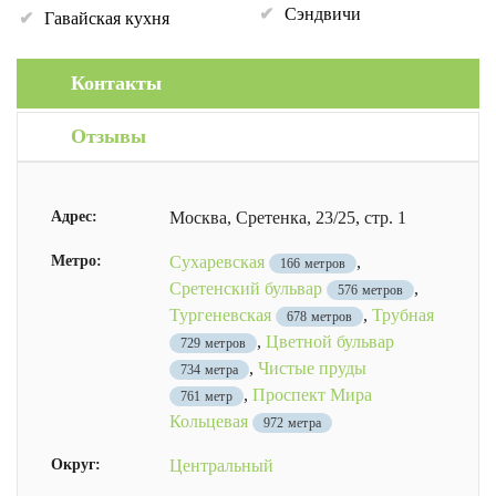
Сэндвичи
Гавайская кухня
Контакты
Отзывы
Адрес:
Москва, Сретенка, 23/25, стр. 1
Метро:
Сухаревская
,
166 метров
Сретенский бульвар
,
576 метров
Тургеневская
,
Трубная
678 метров
,
Цветной бульвар
729 метров
,
Чистые пруды
734 метра
,
Проспект Мира
761 метр
Кольцевая
972 метра
Округ:
Центральный