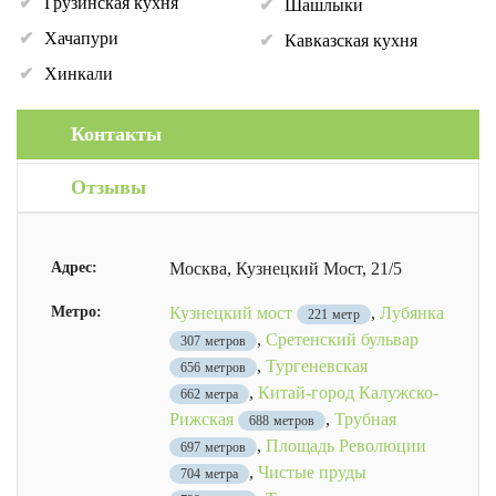
Грузинская кухня
Шашлыки
Хачапури
Кавказская кухня
Хинкали
Контакты
Отзывы
Адрес:
Москва, Кузнецкий Мост, 21/5
Метро:
Кузнецкий мост
,
Лубянка
221 метр
,
Сретенский бульвар
307 метров
,
Тургеневская
656 метров
,
Китай-город Калужско-
662 метра
Рижская
,
Трубная
688 метров
,
Площадь Революции
697 метров
,
Чистые пруды
704 метра